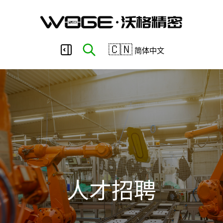
东
🇨🇳
简体中文
莞
市
沃
格
人才招聘