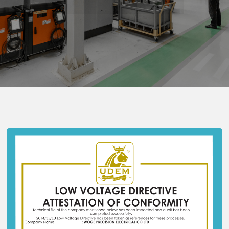
精
密
电
器
有
限