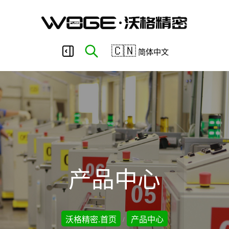
东
🇨🇳
简体中文
莞
市
沃
产品中心
格
沃格精密.首页
产品中心
/