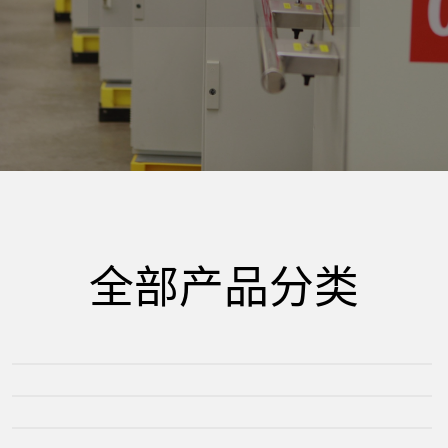
精
密
电
器
全部产品分类
有
插片二极管-电阻器
插片式保险丝
平板螺栓式保险丝
限
线束保险丝盒&座