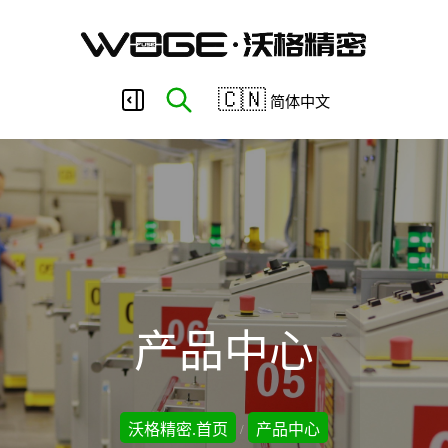
东
🇨🇳
简体中文
莞
市
沃
产品中心
格
沃格精密.首页
产品中心
/