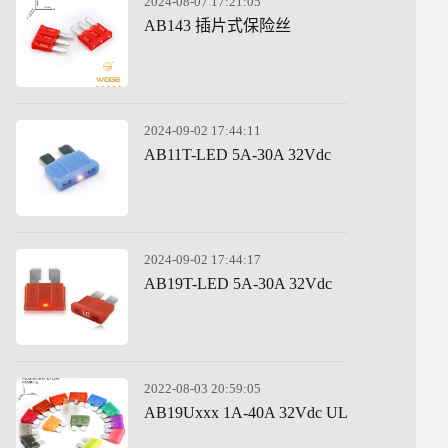
2024-08-07 17:21:05
AB143 插片式保险丝
2024-09-02 17:44:11
AB11T-LED 5A-30A 32Vdc
2024-09-02 17:44:17
AB19T-LED 5A-30A 32Vdc
2022-08-03 20:59:05
AB19Uxxx 1A-40A 32Vdc UL