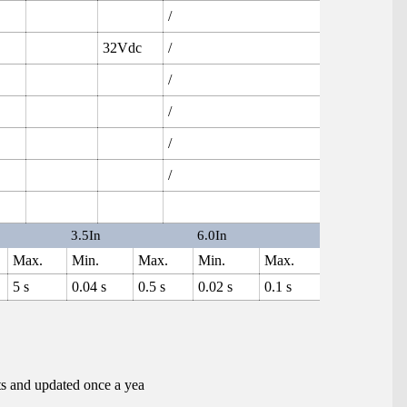
/
32Vdc
/
/
/
/
/
3.5In
6.0In
Max.
Min.
Max.
Min.
Max.
5 s
0.04 s
0.5 s
0.02 s
0.1 s
ts and updated once a yea