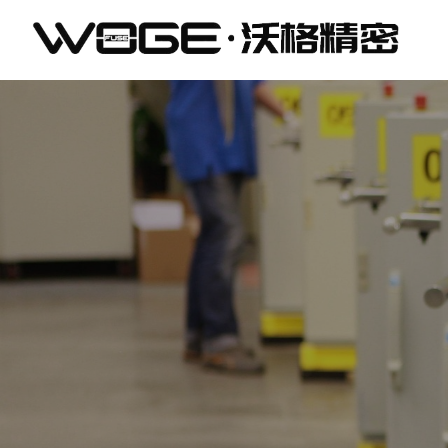
东
莞
市
沃
格