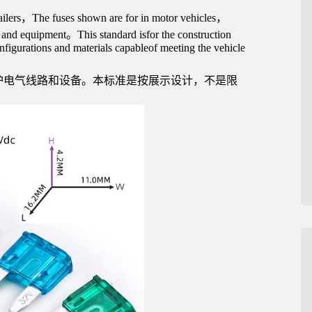
railers，The fuses shown are for in motor vehicles，
g and equipment。This standard isfor the construction
onfigurations and materials capableof meeting the vehicle
保护电气线路和设备。本标准是按展示设计，不是限