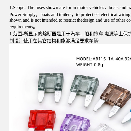
1.Scope- The fuses shown are for in motor vehicles，boats and t
Power Supply，boats and trailers，to protect ect electricai wirin
shown and is not intended to restrict thedesign and use of other c
requirements。
1.范围-所显示的熔断器是用于汽车，船和拖车,电源等上
制设计使用在其它结构和能够满足要求车辆;