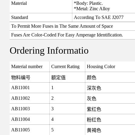
Material
*Body: Plastic.
*Metal: Zinc Alloy
Standard
According To SAE J2077
To Permit More Fuses in The Same Amount of Space
Fuses Are Color-Coded For Easy Amperage Identification.
Ordering Informatio
Material number
Current Rating
Housing Color
物料编号
额定值
颜色
AB11001
1
深灰色
AB11002
2
灰色
AB11003
3
紫红色
AB11004
4
粉红色
AB11005
5
黄褐色