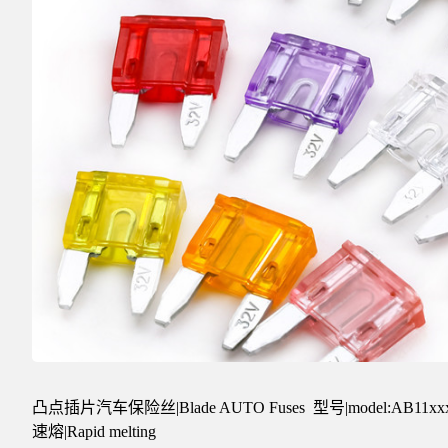
公
司
凸点插片汽车保险丝|Blade AUTO Fuses 型号|model:AB11xxx 
速熔|Rapid melting