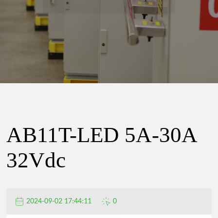
精
密
电
器
AB11T-LED 5A-30A
有
32Vdc
限
2024-09-02 17:44:11
0