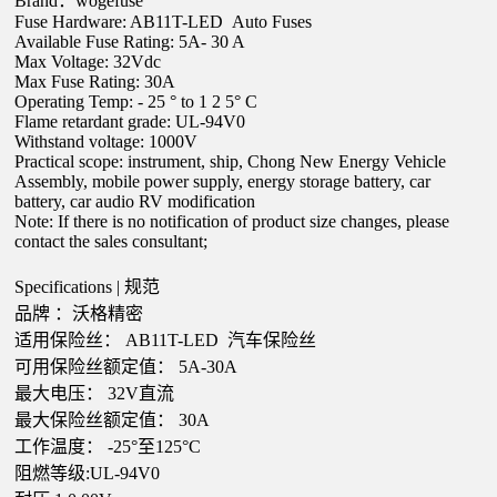
Brand：wogefuse
Fuse Hardware: AB11T-LED
Auto
Fuses
Available Fuse Rating: 5
A-
3
0
A
Max Voltage:
32V
dc
Max Fuse Rating:
30A
Operating Temp: -
25
° to 1
2
5° C
Flame retardant grade: UL-94V0
Withstand voltage: 1000V
Practical scope: instrument, ship, Chong New Energy Vehicle
Assembly, mobile power supply, energy storage battery, car
battery, car audio RV modification
Note: If there is no notification of product size changes, please
contact the sales consultant;
Specifications | 规范
品牌
：沃格精密
适用保险丝：
AB11T-LED
汽车保险丝
可用保险丝额定值：
5
A-30A
最大电压：
32V直流
最大保险丝额定值：
30A
工作温度：
-25°至125°C
阻燃等级
:UL-94V0