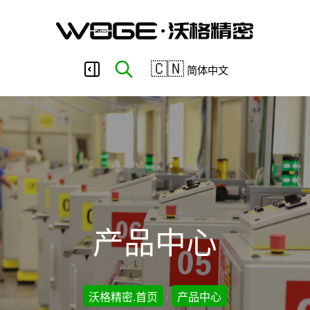
东
🇨🇳
简体中文
莞
市
沃
产品中心
格
沃格精密.首页
产品中心
/