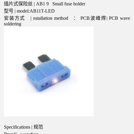
插片式保险丝
|
AB1
9
Small fuse holder
型号
| model:AB11T-LED
安装方式
|
nstallation method
：
PCB波峰焊|
PCB wave
soldering
Specifications | 规范