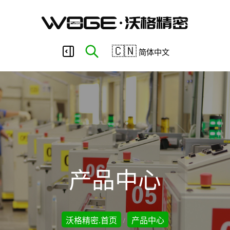
东
🇨🇳
简体中文
莞
市
沃
产品中心
格
沃格精密.首页
产品中心
/