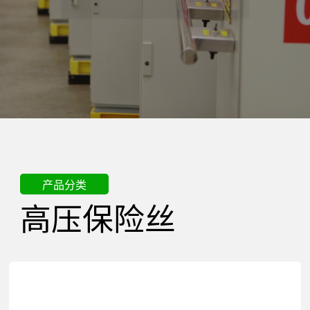
精
密
电
器
产品分类
高压保险丝
有
限