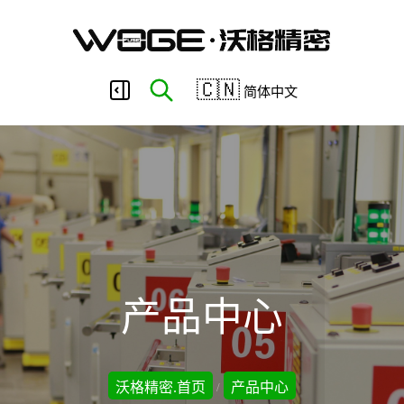
东
🇨🇳
简体中文
莞
市
沃
产品中心
格
沃格精密.首页
产品中心
/