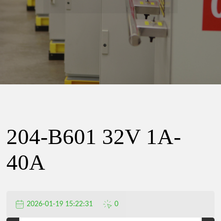
精
密
电
器
204-B601 32V 1A-
有
40A
限
2026-01-19 15:22:31
0