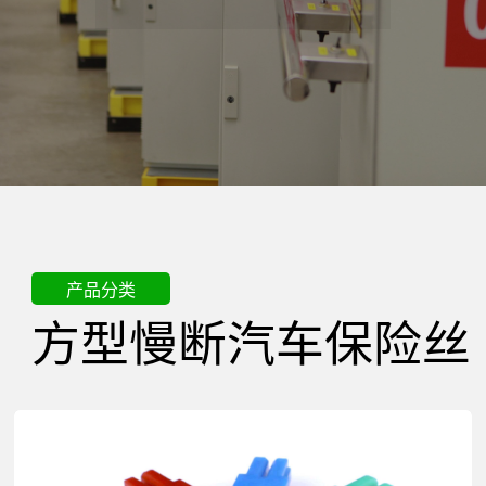
精
密
电
器
产品分类
方型慢断汽车保险丝
有
限