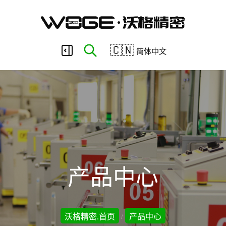
东
🇨🇳
简体中文
莞
市
沃
产品中心
格
沃格精密.首页
产品中心
/