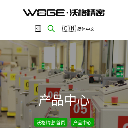
东
🇨🇳
简体中文
莞
市
沃
产品中心
格
沃格精密.首页
产品中心
/