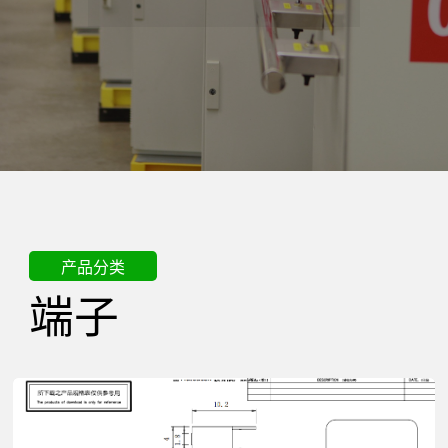
精
密
电
器
产品分类
端子
有
限