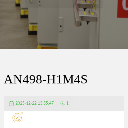
精
密
电
器
AN498-H1M4S
有
2025-12-22 13:55:47
1
限