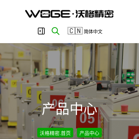
东
🇨🇳
简体中文
莞
市
沃
产品中心
格
沃格精密.首页
产品中心
/