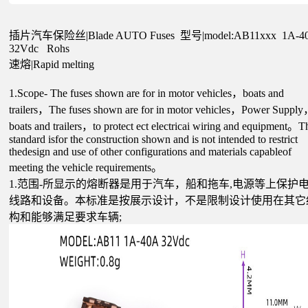
插片汽车保险丝|Blade AUTO Fuses 型号|model:AB11xxx 1A-4
32Vdc Rohs
速熔|Rapid melting
1.Scope- The fuses shown are for in motor vehicles，boats and
trailers，The fuses shown are for in motor vehicles，Power Suppl
boats and trailers，to protect ect electricai wiring and equipment。T
standard isfor the construction shown and is not intended to restrict
thedesign and use of other configurations and materials capableof
meeting the vehicle requirements。
1.范围-所显示的熔断器是用于汽车，船和拖车,电源等上保护
线路和设备。本标准是按展示设计，不是限制设计使用在其它
构和能够满足要求车辆;