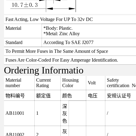
Fast Acting, Low Voltage For UP To 32v DC
Material
*Body: Plastic.
*Metal: Zinc Alloy
Standard
According To SAE J2077
To Permit More Fuses in The Same Amount of Space
Fuses Are Color-Coded For Easy Amperage Identification.
Ordering Informatio
Material
Current
Housing
Safety
Volt
number
Rating
Color
certification N
物料编号
额定值
颜色
电压
安规认证号
深
AB11001
1
/
灰
色
灰
AB11002
2
/