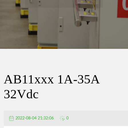
精
密
电
器
AB11xxx 1A-35A
有
32Vdc
限
2022-08-04 21:32:06
0