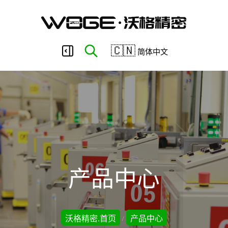
东
🇨🇳
简体中文
莞
市
沃
产品中心
格
沃格精密.首页
产品中心
/