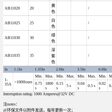
黄
AB11020
20
/
色
白
AB11025
25
/
色
绿
AB11030
30
/
色
深
AB11035
35
/
紫
色
In
1.1In
1.35In
2.0In
3.5In
6.0In
Min.
Max.
Min.
Max.
Min.
Max.
Min.
M
1-
>100Hours
0.75
1800
0.15
0.04
0.02
35A
5 s
0.5 s
0.
s
s
s
s
s
Interruption rating: 1000 Amperes@32V DC
注notes：
@环保文件以附件发送，每年更新一次；